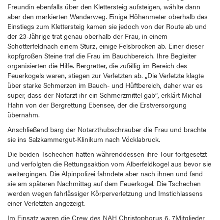
Freundin ebenfalls über den Klettersteig aufsteigen, wählte dann
aber den markierten Wanderweg. Einige Höhenmeter oberhalb des
Einstiegs zum Klettersteig kamen sie jedoch von der Route ab und
der 23-Jährige trat genau oberhalb der Frau, in einem
Schotterfeldnach einem Sturz, einige Felsbrocken ab. Einer dieser
kopfgroßen Steine traf die Frau im Bauchbereich. Ihre Begleiter
organisierten die Hilfe. Bergretter, die zufällig im Bereich des
Feuerkogels waren, stiegen zur Verletzten ab. „Die Verletzte klagte
über starke Schmerzen im Bauch- und Hüftbereich, daher war es
super, dass der Notarzt ihr ein Schmerzmittel gab“, erklärt Michal
Hahn von der Bergrettung Ebensee, der die Erstversorgung
übernahm.
Anschließend barg der Notarzthubschrauber die Frau und brachte
sie ins Salzkammergut-Klinikum nach Vöcklabruck.
Die beiden Tschechen hatten währenddessen ihre Tour fortgesetzt
und verfolgten die Rettungsaktion vom Alberfeldkogel aus bevor sie
weitergingen. Die Alpinpolizei fahndete aber nach ihnen und fand
sie am späteren Nachmittag auf dem Feuerkogel. Die Tschechen
werden wegen fahrlässiger Körperverletzung und Imstichlassens
einer Verletzten angezeigt.
Im Einsatz waren die Crew des NAH Christophorus 6, 7Mitglieder