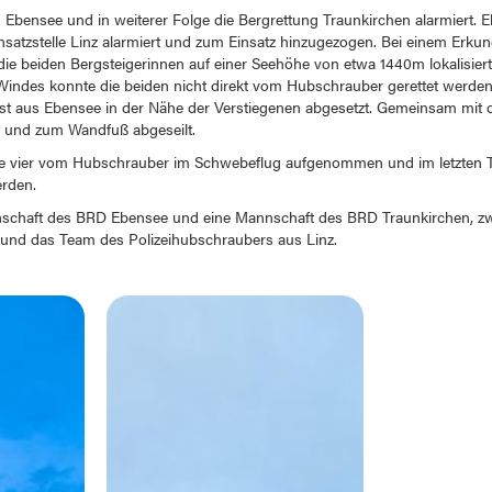
 Ebensee und in weiterer Folge die Bergrettung Traunkirchen alarmiert.
satzstelle Linz alarmiert und zum Einsatz hinzugezogen. Bei einem Erku
e beiden Bergsteigerinnen auf einer Seehöhe von etwa 1440m lokalisier
 Windes konnte die beiden nicht direkt vom Hubschrauber gerettet werde
zist aus Ebensee in der Nähe der Verstiegenen abgesetzt. Gemeinsam mit
t und zum Wandfuß abgeseilt.
le vier vom Hubschrauber im Schwebeflug aufgenommen und im letzten T
rden.
nschaft des BRD Ebensee und eine Mannschaft des BRD Traunkirchen, zw
nd das Team des Polizeihubschraubers aus Linz.