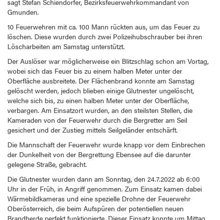
sagt Stefan Schiendorfer, Bezirksfeuerwehrkommandant von
Gmunden.
10 Feuerwehren mit ca. 100 Mann rückten aus, um das Feuer zu
löschen. Diese wurden durch zwei Polizeihubschrauber bei ihren
Löscharbeiten am Samstag unterstützt.
Der Auslöser war möglicherweise ein Blitzschlag schon am Vortag,
wobei sich das Feuer bis zu einem halben Meter unter der
Oberfläche ausbreitete. Der Flächenbrand konnte am Samstag
gelöscht werden, jedoch blieben einige Glutnester ungelöscht,
welche sich bis, zu einen halben Meter unter der Oberfläche,
verbargen. Am Einsatzort wurden, an den steilsten Stellen, die
Kameraden von der Feuerwehr durch die Bergretter am Seil
gesichert und der Zustieg mittels Seilgeländer entschärft.
Die Mannschaft der Feuerwehr wurde knapp vor dem Einbrechen
der Dunkelheit von der Bergrettung Ebensee auf die darunter
gelegene Straße, gebracht.
Die Glutnester wurden dann am Sonntag, den 24.7.2022 ab 6:00
Uhr in der Früh, in Angriff genommen. Zum Einsatz kamen dabei
Wärmebildkameras und eine spezielle Drohne der Feuerwehr
Oberösterreich, die beim Aufspüren der potentiellen neuen
Brandherde perfekt funktionierte. Dieser Einsatz konnte um Mittag