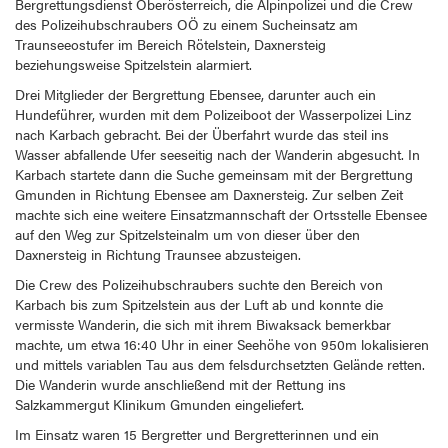
Bergrettungsdienst Oberösterreich, die Alpinpolizei und die Crew
des Polizeihubschraubers OÖ zu einem Sucheinsatz am
Traunseeostufer im Bereich Rötelstein, Daxnersteig
beziehungsweise Spitzelstein alarmiert.
Drei Mitglieder der Bergrettung Ebensee, darunter auch ein
Hundeführer, wurden mit dem Polizeiboot der Wasserpolizei Linz
nach Karbach gebracht. Bei der Überfahrt wurde das steil ins
Wasser abfallende Ufer seeseitig nach der Wanderin abgesucht. In
Karbach startete dann die Suche gemeinsam mit der Bergrettung
Gmunden in Richtung Ebensee am Daxnersteig. Zur selben Zeit
machte sich eine weitere Einsatzmannschaft der Ortsstelle Ebensee
auf den Weg zur Spitzelsteinalm um von dieser über den
Daxnersteig in Richtung Traunsee abzusteigen.
Die Crew des Polizeihubschraubers suchte den Bereich von
Karbach bis zum Spitzelstein aus der Luft ab und konnte die
vermisste Wanderin, die sich mit ihrem Biwaksack bemerkbar
machte, um etwa 16:40 Uhr in einer Seehöhe von 950m lokalisieren
und mittels variablen Tau aus dem felsdurchsetzten Gelände retten.
Die Wanderin wurde anschließend mit der Rettung ins
Salzkammergut Klinikum Gmunden eingeliefert.
Im Einsatz waren 15 Bergretter und Bergretterinnen und ein