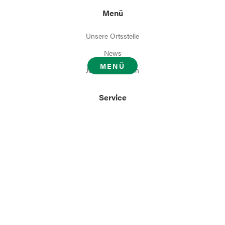
Menü
Unsere Ortsstelle
News
MENÜ
Jetzt unterstützen
Service
Nützliche Links
Kontakt
NOTRUF 140
Facebook
Instagram
Kontakt