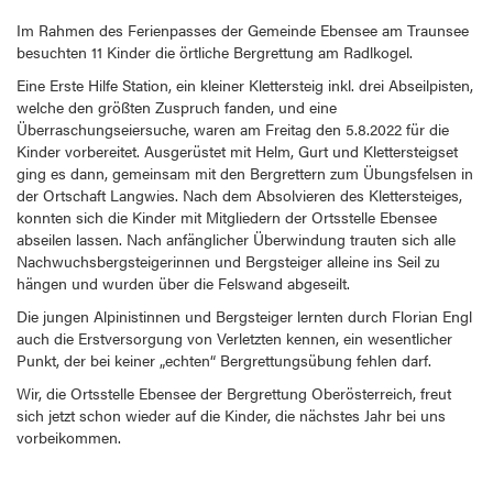
Im Rahmen des Ferienpasses der Gemeinde Ebensee am Traunsee
besuchten 11 Kinder die örtliche Bergrettung am Radlkogel.
Eine Erste Hilfe Station, ein kleiner Klettersteig inkl. drei Abseilpisten,
welche den größten Zuspruch fanden, und eine
Überraschungseiersuche, waren am Freitag den 5.8.2022 für die
Kinder vorbereitet. Ausgerüstet mit Helm, Gurt und Klettersteigset
ging es dann, gemeinsam mit den Bergrettern zum Übungsfelsen in
der Ortschaft Langwies. Nach dem Absolvieren des Klettersteiges,
konnten sich die Kinder mit Mitgliedern der Ortsstelle Ebensee
abseilen lassen. Nach anfänglicher Überwindung trauten sich alle
Nachwuchsbergsteigerinnen und Bergsteiger alleine ins Seil zu
hängen und wurden über die Felswand abgeseilt.
Die jungen Alpinistinnen und Bergsteiger lernten durch Florian Engl
auch die Erstversorgung von Verletzten kennen, ein wesentlicher
Punkt, der bei keiner „echten“ Bergrettungsübung fehlen darf.
Wir, die Ortsstelle Ebensee der Bergrettung Oberösterreich, freut
sich jetzt schon wieder auf die Kinder, die nächstes Jahr bei uns
vorbeikommen.